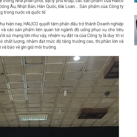
ệ thống Nhà phân phối, đại lý phủ khắp, các sản phẩm của Halico
: Đông Âu, Nhật Bản, Hàn Quốc, Đài Loan.... Sản phẩm của Công ty
g trong nước và quốc tế.
như hiện nay, HALICO quyết tâm phấn đấu trở thành Doanh nghiệp
u và các sản phẩm liên quan tới ngành đồ uống phục vụ cho tiêu
ới sứ mạng lớn như vậy, nhiệm vụ đặt ra của Công ty là duy trì vị
 có chất lượng, nhằm đạt mức độ tăng trưởng cao, thị phần lớn và
i và bảo vệ gìn giữ môi trường.