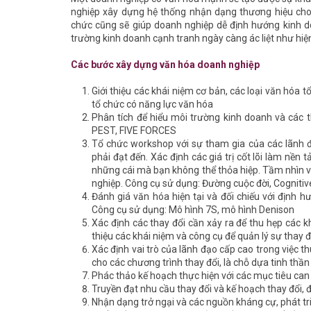
nghiệp xây dựng hệ thống nhận dạng thương hiệu cho
chức cũng sẽ giúp doanh nghiệp dễ định hướng kinh do
trường kinh doanh cạnh tranh ngày càng ác liệt như hiệ
Các bước xây dựng văn hóa doanh nghiệp
Giới thiệu các khái niệm cơ bản, các loại văn hóa
tổ chức có năng lực văn hóa
Phân tích để hiểu môi trường kinh doanh và các t
PEST, FIVE FORCES
Tổ chức workshop với sự tham gia của các lãnh đ
phải đạt đến. Xác định các giá trị cốt lõi làm nề
những cái mà bạn không thể thỏa hiệp. Tầm nhìn và
nghiệp. Công cụ sử dụng: Đường cuộc đời, Cogniti
Đánh giá văn hóa hiện tại và đối chiếu với định h
Công cụ sử dụng: Mô hình 7S, mô hình Denison
Xác định các thay đổi cần xảy ra để thu hẹp các k
thiệu các khái niệm và công cụ để quản lý sự thay đ
Xác định vai trò của lãnh đạo cấp cao trong việc t
cho các chương trình thay đổi, là chỗ dựa tinh thần
Phác thảo kế hoạch thực hiện với các mục tiêu can 
Truyền đạt nhu cầu thay đổi và kế hoạch thay đổi,
Nhận dạng trở ngại và các nguồn kháng cự, phát tr