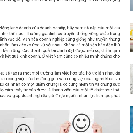
động kinh doanh của doanh nghiệp, hãy xem nề nếp của một gia
 như thế nào. Thường gia đình có truyền thống vững chắc trong
lãnh vực đó. Văn hóa doanh nghiệp cũng giống như truyền thống
á nhân làm việc và ứng xử với nhau. Không có một văn hóa đặc thù
n bền vững. Các thành quả tài chính đạt được, nếu có, chỉ là tạm
a và kết quả kinh doanh. Ở Việt Nam cũng có nhiều minh chứng cho
t đẹp sẽ tạo ra một môi trường làm việc hợp tác, hỗ trợ lẫn nhau để
ọ hiểu công việc của họ đóng góp vào công việc của người khác và
ọi cá nhân có một điểm chung là có cùng niềm tin và chung sức
. Họ cảm thấy tự hào được là thành viên của một tổ chức như thế.
hau và giúp doanh nghiệp giữ được nguồn nhân lực liên tục phát