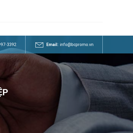
3997-3392
Email:
info@bcpromo.vn
ỆP