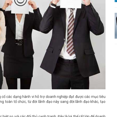
 cố các dạng hành vi hỗ trợ doanh nghiệp đạt được các mục tiêu
ong toàn tổ chức, từ đời lãnh đạo này sang đời lãnh đạo khác, tạo
ệt so với các đối thủ cạnh tranh. Đây là lợi thế rất lớn để doanh