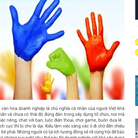
 văn hóa doanh nghiệp là chủ nghĩa cá nhân của người Việt khá
hân và chưa có thái độ đúng đắn trong xây dựng tổ chức, nơi mà
việc riêng, chat với bạn, luộc điện thoại, chơi game, buôn dưa lê…
ích cực thì bị cho là dại. Kiểu làm việc sáng vác ô đi chờ đến chiều
 bè phái. Những người có lợi ích tương đồng sẽ về cùng hội để bảo
 có những suy nghĩ như thế này thì doanh nghiệp rất khó xây dựng