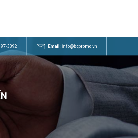
3997-3392
Email:
info@bcpromo.vn
ỂN