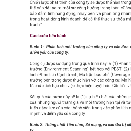
Chiến lược phát triển của công ty sẽ được thể hiện tron
thế nào để tạo ra một sự cộng hưởng trong toàn cCông 
bảo đảm tính năng động, nhạy bén, và phản ứng nhanh
trong hoạt động kinh doanh để có thể thực sự thỏa mã
tranh?
Các bước tiến hành
Bước 1: Phân tích môi trường của công ty và các đơn v
điểm yếu của công ty.
Công cụ được sử dụng trong quá trình này là: (1) Phân 
trường (Environment Scanning) kết hợp với PEST; (2)
hình Phân tích Cạnh tranh, Ma trận bao phủ (Coverage M
trường bên trong được thực hiện với các công cụ: Mô h
tổ chức tích hợp cho việc thực hiện tuyệt hảo. Gắn liền v
Kết quả của bước này sẽ là (1) sự hiểu biết của những n
của những người tham gia về môi trường hiện tại và tư
triển năng lực của các thành viên trong việc phân tíc
mạnh và điểm yếu của công ty.
Bước 2: Thống nhất Tầm nhìn, Sứ mạng, và các Giá trị c
ty.