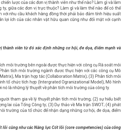
g chiến lược của các đơn vị thành viên như thế nào? Làm gì và làm
ty, giữa các đơn vị trực thuộc? Làm gì và làm thế nào để có thể
 với nhu cầu khách hàng đồng thời phải bảo đảm tính hiệu suất
n lợi ích của các nhân vật hữu quan cũng như đối mặt với cạnh
ị thành viên từ đó xác định những cơ hội, đe dọa, điểm mạnh và
tích môi trường bên ngoài được thực hiện với công cụ Rà soát môi
 Phân tích môi trường ngành đươc thực hiện với các công cụ Mô
atrix), Ma trận hợp tác (Collaboration Matrix); (3) Phân tích môi
ình tổ chức tích hợp (Intergrated Ogranizational Model), Mô hình
ới nó là những lý thuyết về phân tích môi trường của công ty.
gười tham gia về lý thuyết phân tích môi trường; (2) sự hiểu biết
ơng lai của Tổng Công ty; (3) Dự thảo về Ma trận SWOT; (4) phát
h môi trường của tổ chức để nhận dạng những cơ hội, đe dọa, điểm
ốt lõi cũng như các Năng lực Cốt lõi (core competencies) của công