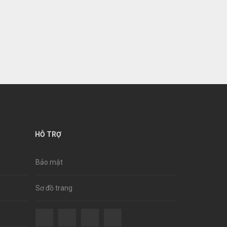
HỖ TRỢ
Bảo mật
Sơ đồ trang