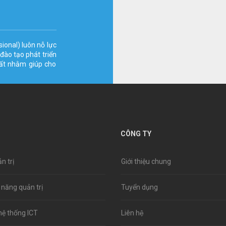
sional) luôn nỗ lực
đào tạo phát triển
hất nhằm giúp cho
CÔNG TY
n trị
Giới thiệu chung
 năng quản trị
Tuyển dụng
 hệ thống ICT
Liên hệ