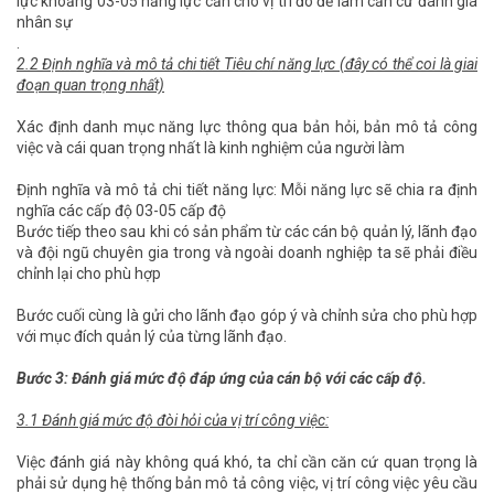
lực khoảng 03-05 năng lực cần cho vị trí đó để làm căn cứ đánh giá
nhân sự
.
2.2 Định nghĩa và mô tả chi tiết Tiêu chí năng lực (đây có thể coi là giai
đoạn quan trọng nhất)
Xác định danh mục năng lực thông qua bản hỏi, bản mô tả công
việc và cái quan trọng nhất là kinh nghiệm của người làm
Định nghĩa và mô tả chi tiết năng lực: Mỗi năng lực sẽ chia ra định
nghĩa các cấp độ 03-05 cấp độ
Bước tiếp theo sau khi có sản phẩm từ các cán bộ quản lý, lãnh đạo
và đội ngũ chuyên gia trong và ngoài doanh nghiệp ta sẽ phải điều
chỉnh lại cho phù hợp
Bước cuối cùng là gửi cho lãnh đạo góp ý và chỉnh sửa cho phù hợp
với mục đích quản lý của từng lãnh đạo.
Bước 3: Đánh giá mức độ đáp ứng của cán bộ với các cấp độ.
3.1 Đánh giá mức độ đòi hỏi của vị trí công việc:
Việc đánh giá này không quá khó, ta chỉ cần căn cứ quan trọng là
phải sử dụng hệ thống bản mô tả công việc, vị trí công việc yêu cầu