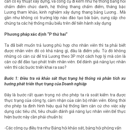
cần có kỹ thuật xây dựng, và công cụ đi kèm như hệ thống bảng hỏi
chấm điểm chức danh, hệ thống thang chấm điểm, tháng bậc
Lương tham khảo, kinh nghiệm xây dựng thang bảng Lương… Mà
gần như không có trường lớp nào đào tạo bài bản, cung cấp cho
chúng ta các hệ thống mẫu biểu trên để tiến hành xây dựng
Phương pháp xác định “P thứ hai”
Ta đã biết muốn trả lương phù hợp cho nhân viên thì ta phải biết
được nhân viên đó có khả năng gì, đâu là điểm yếu. Từ đó không
những có căn cứ để trả Lương theo 3P một cách hợp lý mà còn là
căn cứ để đào tạo phát triển nhân viên. Để đánh giá năng lực nhân
viên thì các bước triển khai ra sao?
Bước 1: Điều tra và khảo sát thực trạng hệ thống và phân tích xu
hướng phát triển thực trạng của Doanh nghiệp
Đây là bước rất quan trọng nó cho phép ta rà soát kiểm tra được
thực trạng của công ty, cảm nhận của cán bộ nhân viên. Đồng thời
cho phép ta định hình hiệu quả hệ thống làm căn cứ cho việc xây
dựng các tiêu chí, tiêu chuẩn đánh giá năng lực nhân viên.Để thực
hiện bước này cần phải chuẩn bị:
-Các công cụ điều tra như Bảng hỏi khảo sát, bảng hỏi phỏng vấn